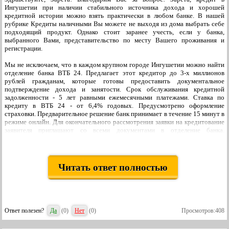
Ингушетии при наличии стабильного источника дохода и хорошей
кредитной истории можно взять практически в любом банке. В нашей
рубрике Кредиты наличными Вы можете не выходя из дома выбрать себе
подходящий продукт. Однако стоит заранее учесть, если у банка,
выбранного Вами, представительство по месту Вашего проживания и
регистрации.
Мы не исключаем, что в каждом крупном городе Ингушетии можно найти
отделение банка ВТБ 24. Предлагает этот кредитор до 3-х миллионов
рублей гражданам, которые готовы предоставить документальное
подтверждение дохода и занятости. Срок обслуживания кредитной
задолженности - 5 лет равными ежемесячными платежами. Ставка по
кредиту в ВТБ 24 - от 6,4% годовых. Предусмотрено оформление
страховки. Предварительное решение банк принимает в течение 15 минут в
режиме онлайн. Для окончательного рассмотрения заявки на кредитование
заявителя приглашают со всеми документами в отделение банка.
Одобренный кредит наличными моментально переводится после
оформления на карточку банка ВТБ 24.
Одобренный дистанционно кредит наличными на любые цели от МТС
Читать ответ полностью
банка можно оформить не только в его отделениях, но и в салонах сотовой
связи МТС. Поэтому советуем Вам рассмотреть еще и этот вариант
кредитования. Максимальный размер кредита составляет до 1 100 000
рублей. Срок обслуживания кредитной задолженности - 5 лет равными
ежемесячными платежами. Ставку банк подбирает для каждого кредитного
Ответ полезен?
Да
(
0
)
Нет
(
0
)
Просмотров:408
договора индивидуально. Подтверждение дохода требуется лишь в том
случае, если у кредитора будут основания для недоверия к заявителю.