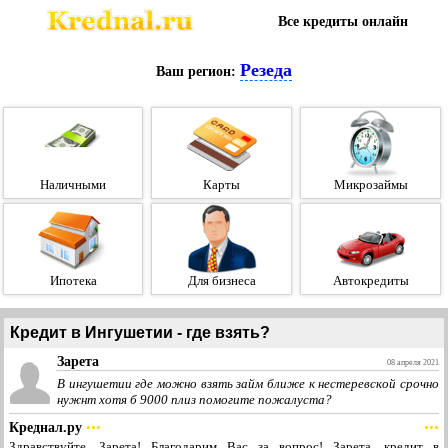
Все кредиты онлайн
Резеда
Ваш регион:
Наличными
Карты
Микрозаймы
Ипотека
Для бизнеса
Автокредиты
Кредит в Ингушетии - где взять?
Зарета
08 апреля 2021
В ингушетии где можно взять займ ближе к нестеревской срочно
нужнт хотя б 9000 плиз помогите пожалуста?
Креднал.ру
•••
•••
Здравствуйте, Зарета! Благодарим Вас за вопрос! Зарета, кредит в