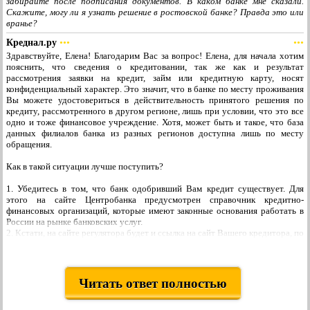
забирайте после подписания документов. В каком банке мне сказали.
Скажите, могу ли я узнать решение в ростовской банке? Правда это или
вранье?
Креднал.ру
•••
•••
Здравствуйте, Елена! Благодарим Вас за вопрос! Елена, для начала хотим
пояснить, что сведения о кредитовании, так же как и результат
рассмотрения заявки на кредит, займ или кредитную карту, носят
конфиденциальный характер. Это значит, что в банке по месту проживания
Вы можете удостовериться в действительность принятого решения по
кредиту, рассмотренного в другом регионе, лишь при условии, что это все
одно и тоже финансовое учреждение. Хотя, может быть и такое, что база
данных филиалов банка из разных регионов доступна лишь по месту
обращения.
Как в такой ситуации лучше поступить?
1. Убедитесь в том, что банк одобривший Вам кредит существует. Для
этого на сайте Центробанка предусмотрен справочник кредитно-
финансовых организаций, которые имеют законные основания работать в
России на рынке банковских услуг.
2. Кстати, на сайте регулятора будет и ссылка на сайт Вашего кредитора, по
которой Вы можете самостоятельно перейти, чтобы найти данные
московского филиала банка, где и проясните ситуацию по своему кредиту.
3. Не доверяйте обещаю о кредитовании (даже если оно исходит от
Сбербанка), если требуется предоплата за перевод денег, за страховку или
Читать ответ полностью
за любые другие, кажущиеся логичными, услуги.
4. Никому напрасно не давайте данные своего паспорта и банковской