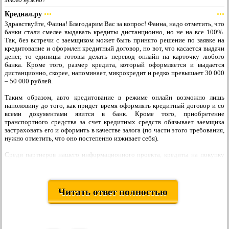
Креднал.ру
•••
•••
Здравствуйте, Фаина! Благодарим Вас за вопрос! Фаина, надо отметить, что
банки стали смелее выдавать кредиты дистанционно, но не на все 100%.
Так, без встречи с заемщиком может быть принято решение по заявке на
кредитование и оформлен кредитный договор, но вот, что касается выдачи
денег, то единицы готовы делать перевод онлайн на карточку любого
банка. Кроме того, размер кредита, который оформляется и выдается
дистанционно, скорее, напоминает, микрокредит и редко превышает 30 000
– 50 000 рублей.
Таким образом, авто кредитование в режиме онлайн возможно лишь
наполовину до того, как придет время оформлять кредитный договор и со
всеми документами явится в банк. Кроме того, приобретение
транспортного средства за счет кредитных средств обязывает заемщика
застраховать его и оформить в качестве залога (по части этого требования,
нужно отметить, что оно постепенно изживает себя).
Среди партнеров нашего информационного проекта, кредиты на покупку
автомобиля частным гражданам предлагает Банк Тинькофф. Хотим
отметить, что лучше взять кредит на машину именно в этом финансовом
учреждении, так как согласно условиям на «финансовую помощь» в
диапазоне от 100 000 до 2 000 000 рублей на 5 лет могут рассчитывать
Читать ответ полностью
граждане РФ в возрасте от 18 до 70 лет, без подтверждения доходов и
поручителей, а так же без первоначального взноса. Решение банк
принимает по онлайн-заявке моментально. Далее привозит заявителю карту,
на которую чуть позже будут переведены кредитные средства и все
документы по кредиту. После того, как автомобиль будет выбран, банк