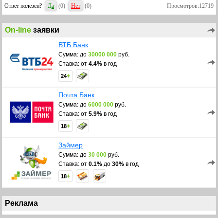
Ответ полезен?
Да
(
0
)
Нет
(
0
)
Просмотров:12719
примет окончательное решение и перечислит одобренный кредит на карту.
Регистрация залога предусмотрена после покупки автомобиля.
On-line
заявки
С выбором нецелевых потребительских кредитов Вы можете
познакомиться в нашей рубрике «Кредиты наличными». Например, у Банка
ВТБ Банк
Тинькофф реально взять кредит не выходя из дома без справок и
поручителей на сумму до 2 000 000 рублей, сроком до 3х лет.
Сумма: до
30000 000
руб.
Ставка: от
4.4%
в год
Успехов Вам в кредитовании!
+
24
Почта Банк
Сумма: до
6000 000
руб.
Ставка: от
5.9%
в год
+
18
Займер
Сумма: до
30 000
руб.
Ставка: от
0.1%
до
30%
в год
+
18
Реклама