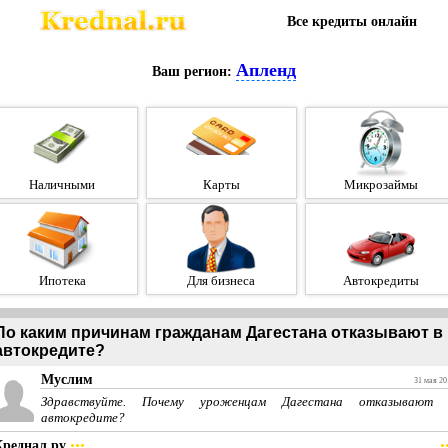
Все кредиты онлайн
Апленд
Ваш регион:
Наличными
Карты
Микрозаймы
Ипотека
Для бизнеса
Автокредиты
По каким причинам гражданам Дагестана отказывают в
автокредите?
Муслим
31 мая 20
Здравствуйте. Почему уроженцам Дагестана отказывают 
автокредите?
Креднал.ру
•••
•