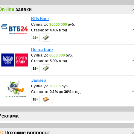
Главное - мгновенный кредит или микрозайм должны быть воврем
огашенными без просрочек.
On-line
заявки
дачи!
ВТБ Банк
Сумма: до
30000 000
руб.
Ставка: от
4.4%
в год
+
24
Почта Банк
Сумма: до
6000 000
руб.
Ставка: от
5.9%
в год
+
18
Займер
Сумма: до
30 000
руб.
Ставка: от
0.1%
до
30%
в год
+
18
Реклама
Похожие вопросы: