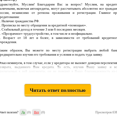
дравствуйте, Муслим! Благодарим Вас за вопрос! Муслим, на кредит
аличными, включая автокредиты, могут рассчитывать абсолютно все гражда
оссии, независимо от региона проживания и регистрации. Главное п
редитовании:
. Наличие гражданства РФ.
. Прописка по месту обращения за кредитной «помощью».
. Стабильный доход в течение 3 или 6 последних месяцев.
. «Прозрачное» трудоустройство, в том числе и неофициально.
. Возраст от 18 лет и более, в зависимости от требований кредитно
чреждения.
Таким образом, Вы можете по месту регистрации выбрать любой банк
редварительно изучив его требования и условия и подать туда заявку.
тказ неминуем, в том случае, если у кредитора не вызовет доверия перспекти
озврата, выданного Вам кредита. То есть, изучив Вашу заявку и вс
рилагаемые к ней документы, он не поверит в Вашу благонадежность из-
омнительного трудоустройства или низкого качества платежной дисципли
ри обслуживании ранее полученных кредитов. Чтобы такого не произошл
декватно оцените свои возможности и сопоставьте их с требованиям
редитора.
Читать ответ полностью
сли всему виной отсутствие кредитной истории или ее плохое качество, 
тложите планы на покупку автомобиля в кредит и займитесь восстановлени
воей кредитной репутации. Благодаря дистанционному микрофинансирован
смотрите страничку «Микрозаймы») можно в течение нескольких месяц
твет полезен?
Да
(
0
)
Нет
(
0
)
Просмотров:63
ернуть себе доверие банков и вновь начать кредитоваться на любые цел