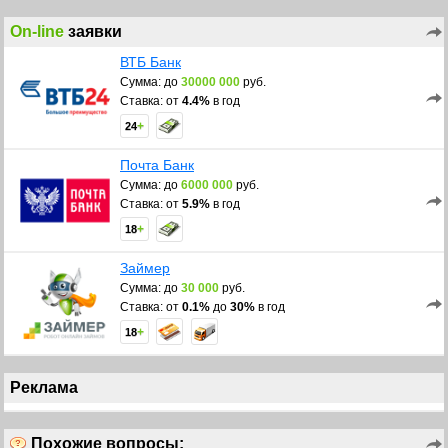
первоначального взноса.
On-line
заявки
Например, в Восточном банке в течение 1 – 2х дней реально получить до 3
000 000 рублей на 5 лет, под ставку от 9.9% годовых. Требуется для
ВТБ Банк
кредитования только справка с работы любой формы, гражданский паспорт
и заявка, сроки рассмотрения которой до 15 минут в режиме реального
Сумма: до
30000 000
руб.
времени. Одобренная сумма кредитных средств выдается на руки
Ставка: от
4.4%
в год
наличными или зачисляется на карточку Восточного банка.
+
24
Желаем Вам успешно выбрать и взять кредит на покупку комнаты.
Почта Банк
Сумма: до
6000 000
руб.
Ставка: от
5.9%
в год
+
18
Займер
Сумма: до
30 000
руб.
Ставка: от
0.1%
до
30%
в год
+
18
Реклама
Похожие вопросы: