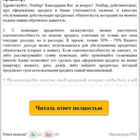
Здравствуйте, Этибар! Благодарим Вас за вопрос! Этибар, действительно,
при оформлении кредита в банке учитывается наличие и качество
обслуживания действующих кредитных обязательств, которыми на момент
подачи заявки обременен заявитель.
1. С помощью кредитного калькулятора можно рассчитать
платежеспособность по новому кредиту, учитывая не только все свои
текущие доходы, но и расходы. В идеале, только 50% - 70% Вашего
«чистого» дохода может использоваться для обслуживания кредитных
обязательств (старых и новых). Если платежеспособности не хватает, то
либо рассматривайте сумму поменьше, либо привлекайте созаемщика
(многие банки позволяют это сделать при оформлении кредита на жилье
(квартиру, комнату, дачу, дом)), либо найдите кредитора, который
предлагает срок использования кредита самый максимальный.
2. Проанализируйте качество своей кредитной истории, чтобы быть в ней
100% уверенны. Отказ по этой причине стоит на первом месте. Заказать КИ
сейчас можно онлайн. Срок подготовки отчета не более одного дня.
Таким образом, проанализировав свои возможности, начинайте искать
подходящий кредит наличными онлайн, воспользовавшись возможностями
Читать ответ полностью
нашего информационного проекта.
Учитывая, что при покупке комнаты, сумма Вам потребоваться может
небольшая, то мы советуем рассмотреть возможность ее получения по
запросу на обычный потребительский кредит, который выдается без
Ответ полезен?
Да
(
2
)
Нет
(
0
)
Просмотров:9792
оформления залога в виде приобретаемой недвижимости и без